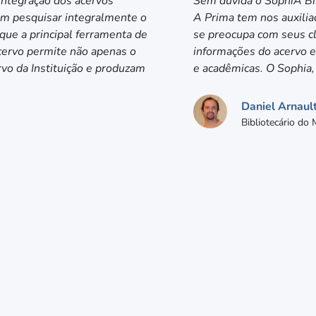
 integração dos acervos
Sem dúvida o SophiA Bi
em pesquisar integralmente o
A Prima tem nos auxilia
que a principal ferramenta de
se preocupa com seus cl
Acervo permite não apenas o
informações do acervo e 
vo da Instituição e produzam
e acadêmicas. O Sophia,
Daniel Arnaul
Bibliotecário do