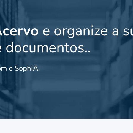
Acervo
e organize a s
e documentos..
om o SophiA.