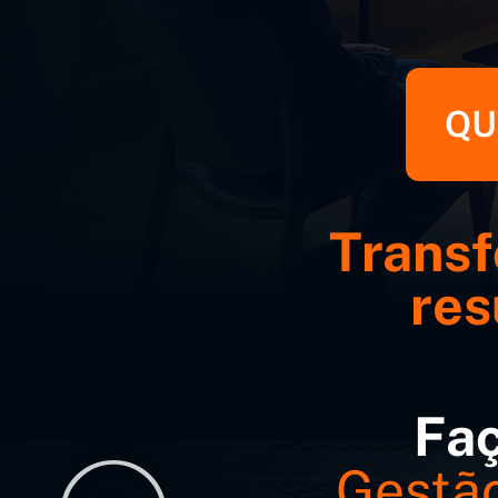
QU
Transf
res
Faç
Gestão