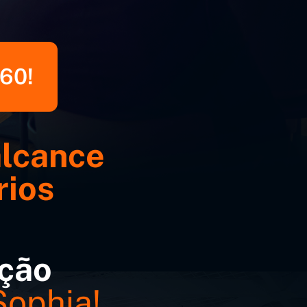
60!
alcance
rios
ação
Sophia!