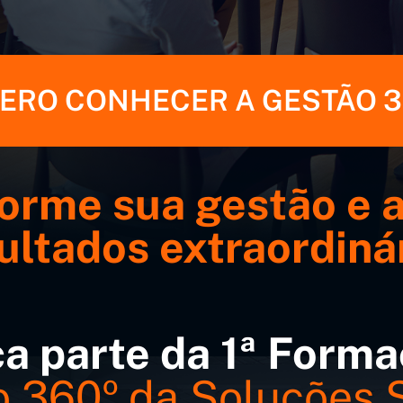
ERO CONHECER A GESTÃO 3
orme sua gestão e 
ultados extraordiná
a parte da 1ª Form
 360º da Soluções 