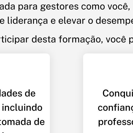
tada para gestores como você,
 liderança e elevar o desemp
ticipar desta formação, você 
dades de
Conqui
 incluindo
confian
 tomada de
profess