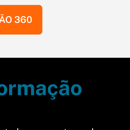
ÃO 360
ormação