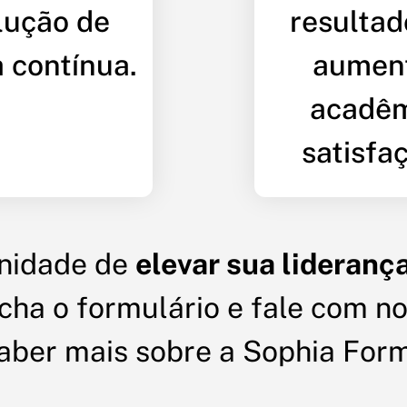
lução de
resultad
a contínua.
aumen
acadêm
satisfa
unidade de
elevar sua lideranç
cha o formulário e fale com no
saber mais sobre a Sophia For