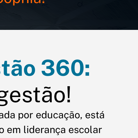
tão 360:
 gestão!
ada por educação, está
 em liderança escolar