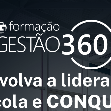
olva a lider
cola e
CONQU