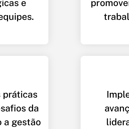
icas e
promove
equipes.
traba
 práticas
Impl
safios da
avanç
o a gestão
lider